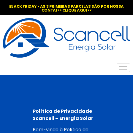
BLACK FRIDAY • AS 3 PRIMEIRAS PARCELAS SÃO POR NOSSA
CONTA! >> CLIQUE AQUI <<
Política de Privacidade
Scancell – Energia Solar
Bem-vindo à Política de